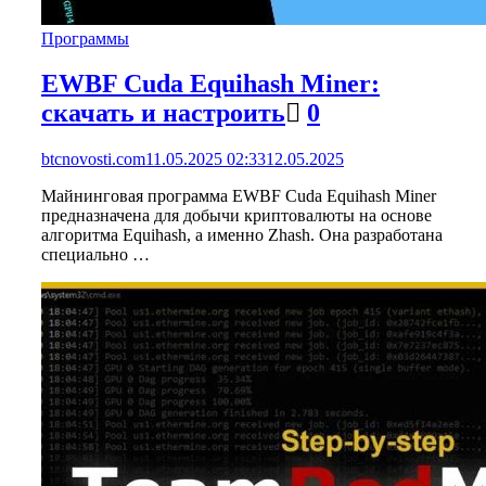
Программы
EWBF Cuda Equihash Miner:
скачать и настроить
0
btcnovosti.com
11.05.2025 02:33
12.05.2025
Майнинговая программа EWBF Cuda Equihash Miner
предназначена для добычи криптовалюты на основе
алгоритма Equihash, а именно Zhash. Она разработана
специально …