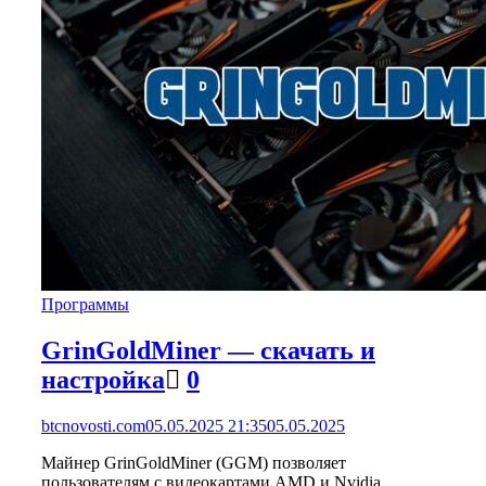
Программы
GrinGoldMiner — скачать и
настройка
0
btcnovosti.com
05.05.2025 21:35
05.05.2025
Майнер GrinGoldMiner (GGM) позволяет
пользователям с видеокартами AMD и Nvidia