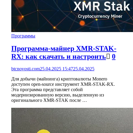
Программы
Программа-майнер XMR-STAK-
RX: как скачать и настроить
0
btcnovosti.com
25.04.2025 15:47
25.04.2025
Для добычи (майнинга) криптовалюты Monero
доступен open-source инструмент XMR-STAK-RX.
Эта программа представляет собой
модернизированную версию, выделенную из
оригинального XMR-STAK после …