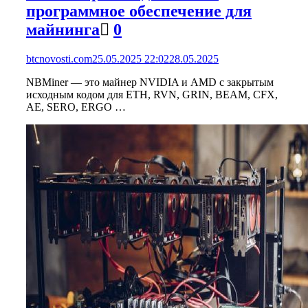
программное обеспечение для
майнинга
0
btcnovosti.com
25.05.2025 22:02
28.05.2025
NBMiner — это майнер NVIDIA и AMD с закрытым
исходным кодом для ETH, RVN, GRIN, BEAM, CFX,
AE, SERO, ERGO …