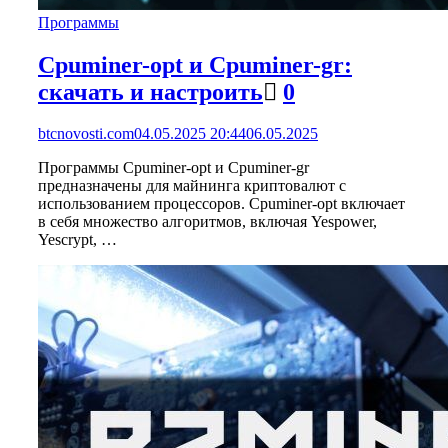
Программы
Cpuminer-opt и Cpuminer-gr:
скачать и настроить
0
btcnovosti.com
04.05.2025 20:44
06.05.2025
Программы Cpuminer-opt и Cpuminer-gr
предназначены для майнинга криптовалют с
использованием процессоров. Cpuminer-opt включает
в себя множество алгоритмов, включая Yespower,
Yescrypt, …