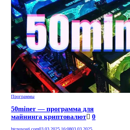
Программы
50miner — программа для
майнинга криптовалют
0
btcnovosti.com
03.03.2025 16:08
03.03.2025