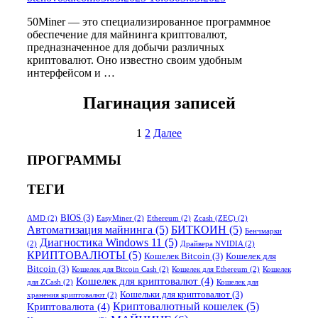
50Miner — это специализированное программное
обеспечение для майнинга криптовалют,
предназначенное для добычи различных
криптовалют. Оно известно своим удобным
интерфейсом и …
Пагинация записей
1
2
Далее
ПРОГРАММЫ
ТЕГИ
BIOS
(3)
AMD
(2)
EasyMiner
(2)
Ethereum
(2)
Zcash (ZEC)
(2)
Автоматизация майнинга
(5)
БИТКОИН
(5)
Бенчмарки
Диагностика Windows 11
(5)
(2)
Драйвера NVIDIA
(2)
КРИПТОВАЛЮТЫ
(5)
Кошелек Bitcoin
(3)
Кошелек для
Bitcoin
(3)
Кошелек для Bitcoin Cash
(2)
Кошелек для Ethereum
(2)
Кошелек
Кошелек для криптовалют
(4)
для ZCash
(2)
Кошелек для
Кошельки для криптовалют
(3)
хранения криптовалют
(2)
Криптовалютный кошелек
(5)
Криптовалюта
(4)