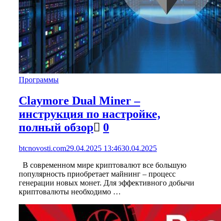
Программы
Claymore Dual Miner –
инструкция по настройке,
полный обзор
0
btcnovosti.com
29.04.2025 13:46
30.04.2025
В современном мире криптовалют все большую
популярность приобретает майнинг – процесс
генерации новых монет. Для эффективного добычи
криптовалюты необходимо …