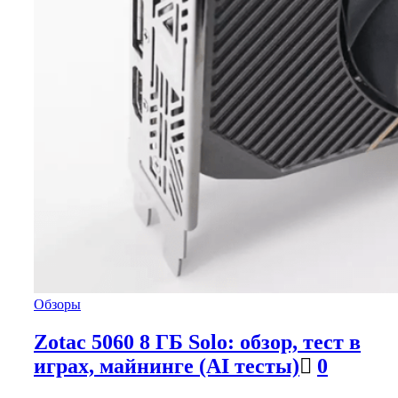
Обзоры
Zotac 5060 8 ГБ Solo: обзор, тест в
играх, майнинге (AI тесты)
0