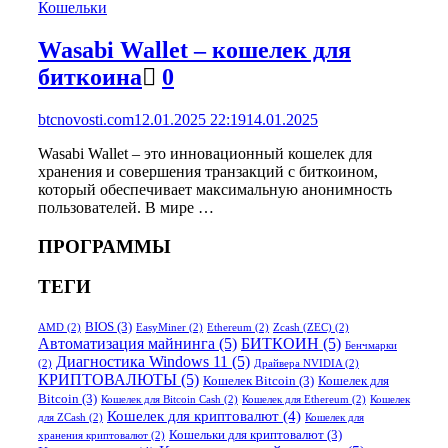
Кошельки
Wasabi Wallet – кошелек для
биткоина
0
btcnovosti.com
12.01.2025 22:19
14.01.2025
Wasabi Wallet – это инновационный кошелек для
хранения и совершения транзакций с биткоином,
который обеспечивает максимальную анонимность
пользователей. В мире …
ПРОГРАММЫ
ТЕГИ
BIOS
(3)
AMD
(2)
EasyMiner
(2)
Ethereum
(2)
Zcash (ZEC)
(2)
Автоматизация майнинга
(5)
БИТКОИН
(5)
Бенчмарки
Диагностика Windows 11
(5)
(2)
Драйвера NVIDIA
(2)
КРИПТОВАЛЮТЫ
(5)
Кошелек Bitcoin
(3)
Кошелек для
Bitcoin
(3)
Кошелек для Bitcoin Cash
(2)
Кошелек для Ethereum
(2)
Кошелек
Кошелек для криптовалют
(4)
для ZCash
(2)
Кошелек для
Кошельки для криптовалют
(3)
хранения криптовалют
(2)