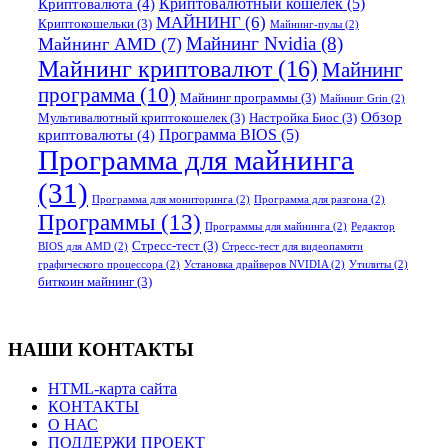
Криптовалютный кошелек
(5)
Криптовалюта
(4)
МАЙНИНГ
(6)
Криптокошельки
(3)
Майнинг-пулы
(2)
Майнинг Nvidia
(8)
Майнинг AMD
(7)
Майнинг криптовалют
(16)
Майнинг
программа
(10)
Майнинг программы
(3)
Майнниг Grin
(2)
Обзор
Мультивалютный криптокошелек
(3)
Настройка Биос
(3)
Программа BIOS
(5)
криптовалюты
(4)
Программа для майнинга
(31)
Программа для мониторинга
(2)
Программа для разгона
(2)
Программы
(13)
Программы для майнинга
(2)
Редактор
Стресс-тест
(3)
BIOS для AMD
(2)
Стресс-тест для видеопамяти
графического процессора
(2)
Установка драйверов NVIDIA
(2)
Утилиты
(2)
биткоин майнинг
(3)
НАШИ КОНТАКТЫ
HTML-карта сайта
КОНТАКТЫ
О НАС
ПОДДЕРЖИ ПРОЕКТ