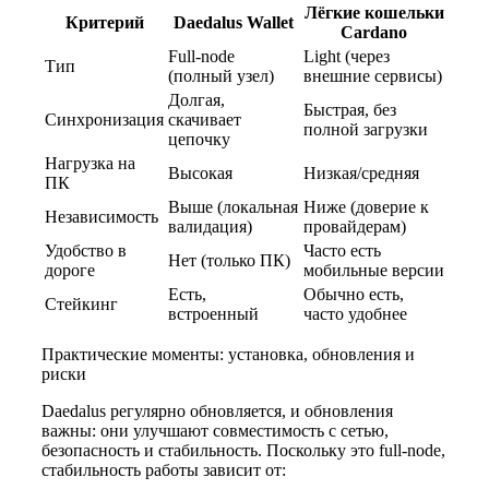
Лёгкие кошельки
Критерий
Daedalus Wallet
Cardano
Full-node
Light (через
Тип
(полный узел)
внешние сервисы)
Долгая,
Быстрая, без
Синхронизация
скачивает
полной загрузки
цепочку
Нагрузка на
Высокая
Низкая/средняя
ПК
Выше (локальная
Ниже (доверие к
Независимость
валидация)
провайдерам)
Удобство в
Часто есть
Нет (только ПК)
дороге
мобильные версии
Есть,
Обычно есть,
Стейкинг
встроенный
часто удобнее
Практические моменты: установка, обновления и
риски
Daedalus регулярно обновляется, и обновления
важны: они улучшают совместимость с сетью,
безопасность и стабильность. Поскольку это full-node,
стабильность работы зависит от: