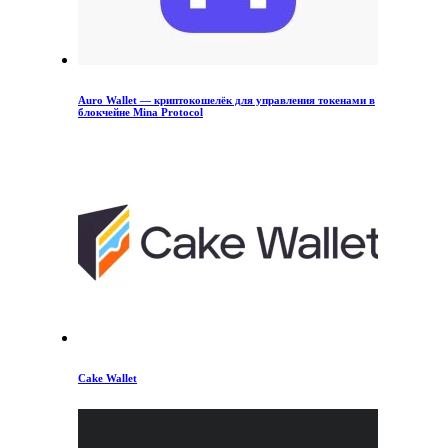
Auro Wallet — криптокошелёк для управления токенами в
блокчейне Mina Protocol
Cake Wallet