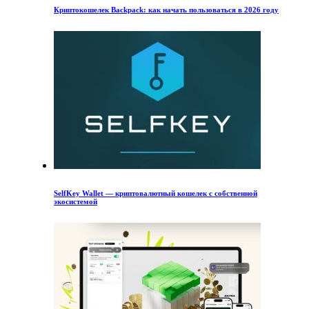
Криптокошелек Backpack: как начать пользоваться в 2026 году
SelfKey Wallet — криптовалютный кошелек с собственной
экосистемой