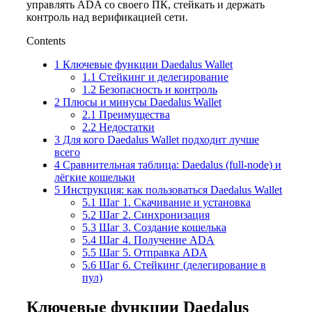
управлять ADA со своего ПК, стейкать и держать
контроль над верификацией сети.
Contents
1
Ключевые функции Daedalus Wallet
1.1
Стейкинг и делегирование
1.2
Безопасность и контроль
2
Плюсы и минусы Daedalus Wallet
2.1
Преимущества
2.2
Недостатки
3
Для кого Daedalus Wallet подходит лучше
всего
4
Сравнительная таблица: Daedalus (full-node) и
лёгкие кошельки
5
Инструкция: как пользоваться Daedalus Wallet
5.1
Шаг 1. Скачивание и установка
5.2
Шаг 2. Синхронизация
5.3
Шаг 3. Создание кошелька
5.4
Шаг 4. Получение ADA
5.5
Шаг 5. Отправка ADA
5.6
Шаг 6. Стейкинг (делегирование в
пул)
Ключевые функции Daedalus