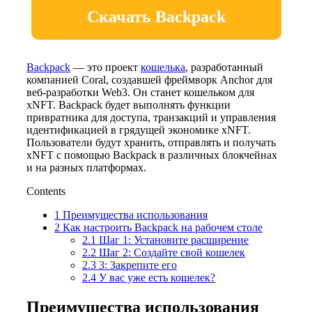
Скачать Backpack
Backpack
— это проект
кошелька
, разработанный
компанией Coral, создавшей фреймворк Anchor для
веб-разработки Web3. Он станет кошельком для
xNFT. Backpack будет выполнять функции
привратника для доступа, транзакций и управления
идентификацией в грядущей экономике xNFT.
Пользователи будут хранить, отправлять и получать
xNFT с помощью Backpack в различных блокчейнах
и на разных платформах.
Contents
1
Преимущества использования
2
Как настроить Backpack на рабочем столе
2.1
Шаг 1: Установите расширение
2.2
Шаг 2: Создайте свой кошелек
2.3
3: Закрепите его
2.4
У вас уже есть кошелек?
Преимущества использования