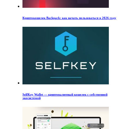
Криптокошелек Backpack: как начать пользоваться в 2026 году
SelfKey Wallet — криптовалютный кошелек с собственной
экосистемой