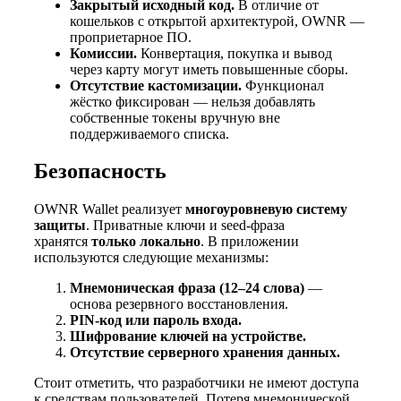
Закрытый исходный код.
В отличие от
кошельков с открытой архитектурой, OWNR —
проприетарное ПО.
Комиссии.
Конвертация, покупка и вывод
через карту могут иметь повышенные сборы.
Отсутствие кастомизации.
Функционал
жёстко фиксирован — нельзя добавлять
собственные токены вручную вне
поддерживаемого списка.
Безопасность
OWNR Wallet реализует
многоуровневую систему
защиты
. Приватные ключи и seed-фраза
хранятся
только локально
. В приложении
используются следующие механизмы:
Мнемоническая фраза (12–24 слова)
—
основа резервного восстановления.
PIN-код или пароль входа.
Шифрование ключей на устройстве.
Отсутствие серверного хранения данных.
Стоит отметить, что разработчики не имеют доступа
к средствам пользователей. Потеря мнемонической