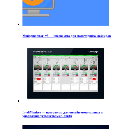
Miningmonitor_v5 — программа для мониторинга майнеров
InteliMonitor — программа для онлайн-мониторинга и
управления устройствами ComAp