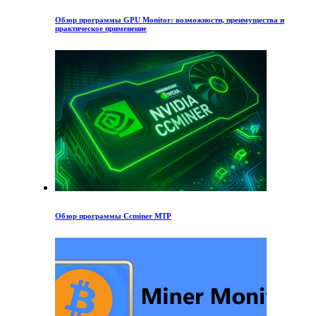
Обзор программы GPU Monitor: возможности, преимущества и
практическое применение
Обзор программы Ccminer MTP