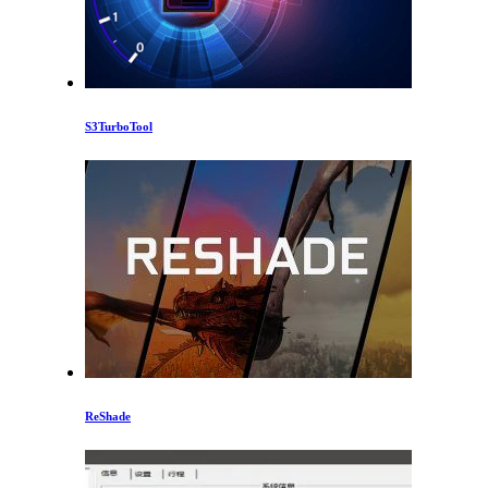
S3TurboTool
ReShade