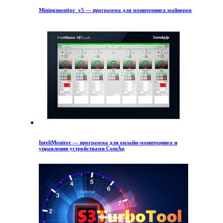
Miningmonitor_v5 — программа для мониторинга майнеров
InteliMonitor — программа для онлайн-мониторинга и
управления устройствами ComAp