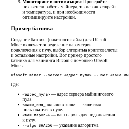
Мониторинг и оптимизация
: Проверяйте
показатели работы майнера, такие как хешрейт
и температура, и при необходимости
оптимизируйте настройки.
Пример батника
Создание батника (пакетного файла) для Ufasoft
Miner включает определение параметров
подключения к пулу, выбор алгоритма криптовалюты
и остальные настройки. Вот пример простого
батника для майнинга Bitcoin с помощью Ufasoft
Miner:
ufasoft_miner --server <адрес_пула> --user <ваше_им
Где:
— адрес сервера майнингового
<адрес_пула>
пула.
— ваше имя
<ваше_имя_пользователя>
пользователя в пуле.
— ваш пароль для подключения
<ваш_пароль>
к пулу.
— указание алгоритма
--algo SHA256