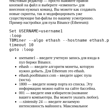
текстовый редактор — просто нажмите правой
кнопкой на файл и выберите «изменить» для
внесения нужных команд. Вы можете как создавать
новые скрипты, так и модифицировать уже
существующие bat-файлы по вашему усмотрению.
Пример настройки для пула Binance (Ethereum):
Set USERNAME=username1

:loop

TBMiner --algo ethash --hostname ethash.p
timeout 10

goto :loop
username1 – введите учетную запись для входа в
пул биржи Binance.
ethash — введите алгоритм монеты, которую
нужно добыть. Для Ethereum это ethash.
ethash.poolbinance.com – введите адрес пула
(хоста).
1800 — введите номер порта из списка. Эту
информацию можно найти на сайте бассейна.
001 — введите имя избирателя (название
вашего компьютера. Вы можете указать любое).
—xintensity 24 — введите желаемую
интенсивность майнинга. Максимальное