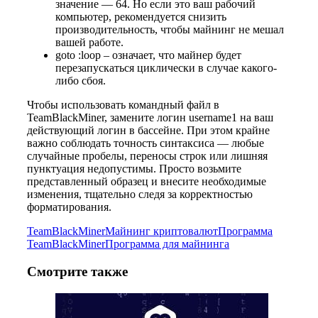
значение — 64. Но если это ваш рабочий
компьютер, рекомендуется снизить
производительность, чтобы майнинг не мешал
вашей работе.
goto :loop – означает, что майнер будет
перезапускаться циклически в случае какого-
либо сбоя.
Чтобы использовать командный файл в
TeamBlackMiner, замените логин username1 на ваш
действующий логин в бассейне. При этом крайне
важно соблюдать точность синтаксиса — любые
случайные пробелы, переносы строк или лишняя
пунктуация недопустимы. Просто возьмите
представленный образец и внесите необходимые
изменения, тщательно следя за корректностью
форматирования.
TeamBlackMiner
Майнинг криптовалют
Программа
TeamBlackMiner
Программа для майнинга
Смотрите также