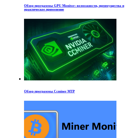
Обзор программы GPU Monitor: возможности, преимущества и
практическое применение
Обзор программы Ccminer MTP