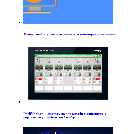
Miningmonitor_v5 — программа для мониторинга майнеров
InteliMonitor — программа для онлайн-мониторинга и
управления устройствами ComAp