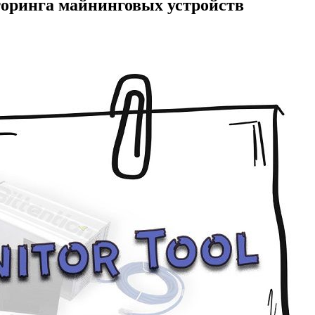
торинга майнинговых устройств