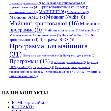
Кошельки для криптовалют
(3)
хранения криптовалют
(2)
Криптовалютный кошелек
(5)
Криптовалюта
(4)
МАЙНИНГ
(6)
Криптокошельки
(3)
Майнинг-пулы
(2)
Майнинг Nvidia
(8)
Майнинг AMD
(7)
Майнинг криптовалют
(16)
Майнинг
программа
(10)
Майнинг программы
(3)
Майнниг Grin
(2)
Обзор
Мультивалютный криптокошелек
(3)
Настройка Биос
(3)
Программа BIOS
(5)
криптовалюты
(4)
Программа для майнинга
(31)
Программа для мониторинга
(2)
Программа для разгона
(2)
Программы
(13)
Программы для майнинга
(2)
Редактор
Стресс-тест
(3)
BIOS для AMD
(2)
Стресс-тест для видеопамяти
графического процессора
(2)
Установка драйверов NVIDIA
(2)
Утилиты
(2)
биткоин майнинг
(3)
НАШИ КОНТАКТЫ
HTML-карта сайта
КОНТАКТЫ