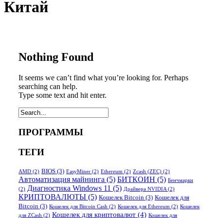
Китай
Nothing Found
It seems we can’t find what you’re looking for. Perhaps
searching can help.
Type some text and hit enter.
ПРОГРАММЫ
ТЕГИ
BIOS
(3)
AMD
(2)
EasyMiner
(2)
Ethereum
(2)
Zcash (ZEC)
(2)
Автоматизация майнинга
(5)
БИТКОИН
(5)
Бенчмарки
Диагностика Windows 11
(5)
(2)
Драйвера NVIDIA
(2)
КРИПТОВАЛЮТЫ
(5)
Кошелек Bitcoin
(3)
Кошелек для
Bitcoin
(3)
Кошелек для Bitcoin Cash
(2)
Кошелек для Ethereum
(2)
Кошелек
Кошелек для криптовалют
(4)
для ZCash
(2)
Кошелек для