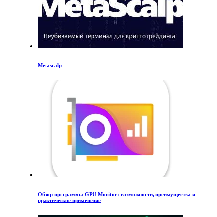
Metascalp
Обзор программы GPU Monitor: возможности, преимущества и
практическое применение