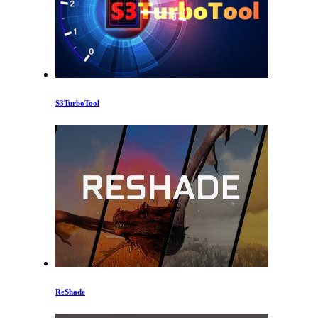
S3TurboTool
ReShade