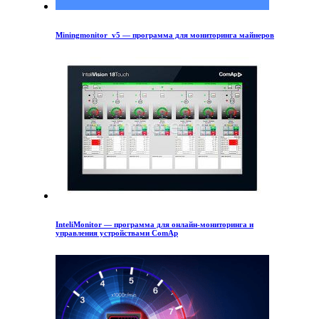
Miningmonitor_v5 — программа для мониторинга майнеров
InteliMonitor — программа для онлайн-мониторинга и
управления устройствами ComAp