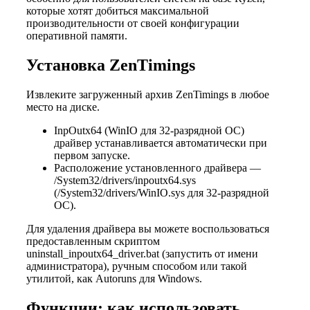
которые хотят добиться максимальной
производительности от своей конфигурации
оперативной памяти.
Установка ZenTimings
Извлеките загруженный архив ZenTimings в любое
место на диске.
InpOutx64 (WinIO для 32-разрядной ОС)
драйвер устанавливается автоматически при
первом запуске.
Расположение установленного драйвера —
/System32/drivers/inpoutx64.sys
(/System32/drivers/WinIO.sys для 32-разрядной
ОС).
Для удаления драйвера вы можете воспользоваться
предоставленным скриптом
uninstall_inpoutx64_driver.bat (запустить от имени
администратора), ручным способом или такой
утилитой, как Autoruns для Windows.
Функции: как использовать