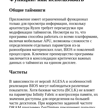
Общие тайминги
Приложение имеет ограниченный функционал
только для просмотра информации, поскольку
архитектура Ryzen требует перезагрузки при
модификации таймингов. Несмотря на то, что
программа способна работать со всеми платформами,
включая мобильные APU, возможны сложности с
определением отдельных параметров из-за
разнообразия материнских плат, BIOS и поколений
процессоров. Ключевое преимущество программы
заключается в консолидации критически важных
данных о таймингах на едином дисплее.
Частоты
В зависимости от версий AGESA и особенностей
реализации BIOS могут наблюдаться различные
показатели. Хотя базовая частота (BCLK) не влияет
на параметры Infinity Fabric и контроллера памяти, их
значения доступны для определения на большей
части десктопов. При корректно заданной частоте
DRAM программа ZenTimings предпримет попытку