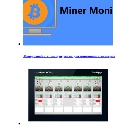
Miningmonitor_v5 — программа для мониторинга майнеров