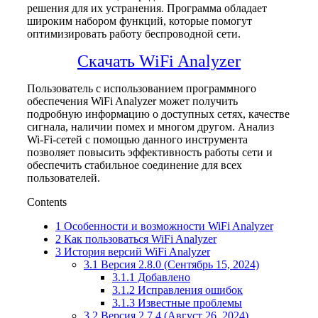
решения для их устранения. Программа обладает
широким набором функций, которые помогут
оптимизировать работу беспроводной сети.
Скачать WiFi Analyzer
Пользователь c использованием программного
обеспечения WiFi Analyzer может получить
подробную информацию о доступных сетях, качестве
сигнала, наличии помех и многом другом. Анализ
Wi-Fi-сетей с помощью данного инструмента
позволяет повысить эффективность работы сети и
обеспечить стабильное соединение для всех
пользователей.
Contents
1
Особенности и возможности WiFi Analyzer
2
Как пользоваться WiFi Analyzer
3
История версий WiFi Analyzer
3.1
Версия 2.8.0 (Сентябрь 15, 2024)
3.1.1
Добавлено
3.1.2
Исправления ошибок
3.1.3
Известные проблемы
3.2
Версия 2.7.4 (Август 26, 2024)