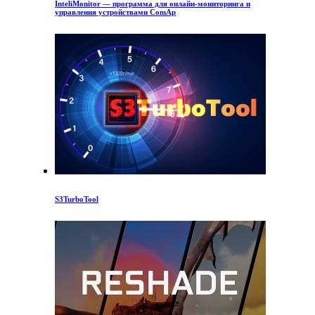
InteliMonitor — программа для онлайн-мониторинга и
управления устройствами ComAp
S3TurboTool