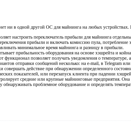
нет ни в одной другой ОС для майнинга на любых устройствах
оляет настроить переключатель прибыли для майнинга отдельны
переключения прибыли и включать комиссию пула, потребление э
навливать минимальное время майнинга и разницу в прибыли.
ывает прибыльность оборудования на основе хэшрейта и койна,
т функционал позволяет получать уведомления о температуре, 
антов отправки сообщений несколько: на e-mail, в Telegram ил
ки совершать действие при обнаружении определенного состоян
еских показателей, или перезапуск клиента при падении хэшрейт
нтролирует средние или крупные майнинговые предприятия. Она 
азу обнаруживать проблемное оборудование и определять темпер